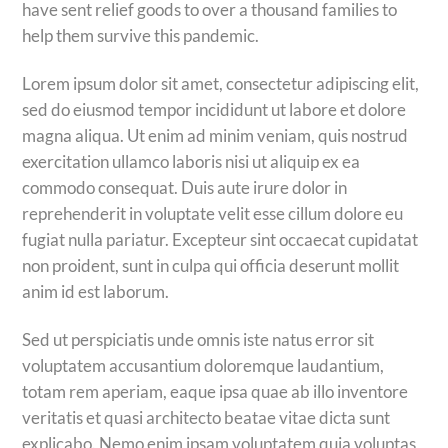
have sent relief goods to over a thousand families to
help them survive this pandemic.
Lorem ipsum dolor sit amet, consectetur adipiscing elit,
sed do eiusmod tempor incididunt ut labore et dolore
magna aliqua. Ut enim ad minim veniam, quis nostrud
exercitation ullamco laboris nisi ut aliquip ex ea
commodo consequat. Duis aute irure dolor in
reprehenderit in voluptate velit esse cillum dolore eu
fugiat nulla pariatur. Excepteur sint occaecat cupidatat
non proident, sunt in culpa qui officia deserunt mollit
anim id est laborum.
Sed ut perspiciatis unde omnis iste natus error sit
voluptatem accusantium doloremque laudantium,
totam rem aperiam, eaque ipsa quae ab illo inventore
veritatis et quasi architecto beatae vitae dicta sunt
explicabo. Nemo enim ipsam voluptatem quia voluptas