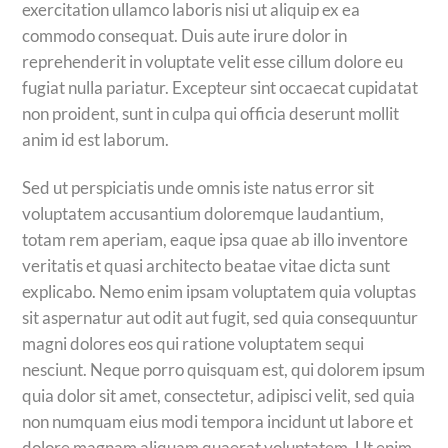
exercitation ullamco laboris nisi ut aliquip ex ea
commodo consequat. Duis aute irure dolor in
reprehenderit in voluptate velit esse cillum dolore eu
fugiat nulla pariatur. Excepteur sint occaecat cupidatat
non proident, sunt in culpa qui officia deserunt mollit
anim id est laborum.
Sed ut perspiciatis unde omnis iste natus error sit
voluptatem accusantium doloremque laudantium,
totam rem aperiam, eaque ipsa quae ab illo inventore
veritatis et quasi architecto beatae vitae dicta sunt
explicabo. Nemo enim ipsam voluptatem quia voluptas
sit aspernatur aut odit aut fugit, sed quia consequuntur
magni dolores eos qui ratione voluptatem sequi
nesciunt. Neque porro quisquam est, qui dolorem ipsum
quia dolor sit amet, consectetur, adipisci velit, sed quia
non numquam eius modi tempora incidunt ut labore et
dolore magnam aliquam quaerat voluptatem. Ut enim