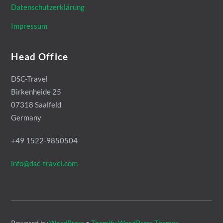
Datenschutzerklärung
Impressum
Head Office
DSC-Travel
Birkenheide 25
07318 Saalfeld
Germany
+49 1522-9850504
info@dsc-travel.com
Powered by
WordPress
•
Themify WordPress Themes