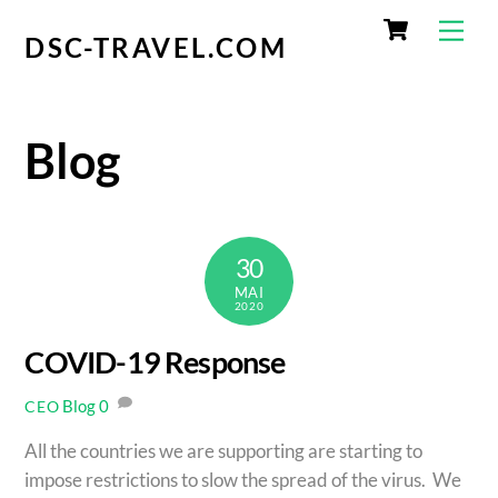
Skip
Cart
Men
to
DSC-TRAVEL.COM
content
Blog
30
MAI
2020
COVID-19 Response
Blog
0
CEO
All the countries we are supporting are starting to
impose restrictions to slow the spread of the virus. We